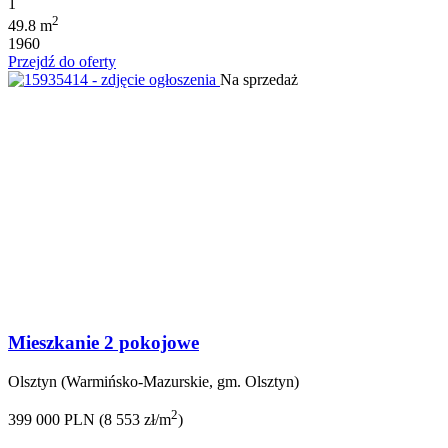
1
2
49.8 m
1960
Przejdź do oferty
Na sprzedaż
Mieszkanie 2 pokojowe
Olsztyn (Warmińsko-Mazurskie, gm. Olsztyn)
2
399 000 PLN (8 553 zł/m
)