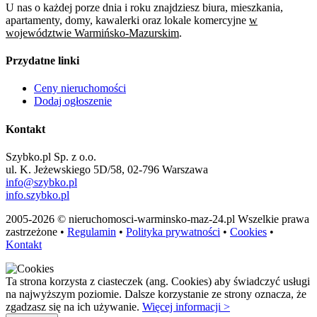
U nas o każdej porze dnia i roku znajdziesz biura, mieszkania,
apartamenty, domy, kawalerki oraz lokale komercyjne
w
województwie Warmińsko-Mazurskim
.
Przydatne linki
Ceny nieruchomości
Dodaj ogłoszenie
Kontakt
Szybko.pl Sp. z o.o.
ul. K. Jeżewskiego 5D/58, 02-796 Warszawa
info@szybko.pl
info.szybko.pl
2005-2026 © nieruchomosci-warminsko-maz-24.pl Wszelkie prawa
zastrzeżone •
Regulamin
•
Polityka prywatności
•
Cookies
•
Kontakt
Ta strona korzysta z ciasteczek (ang. Cookies) aby świadczyć usługi
na najwyższym poziomie. Dalsze korzystanie ze strony oznacza, że
zgadzasz się na ich używanie.
Więcej informacji >