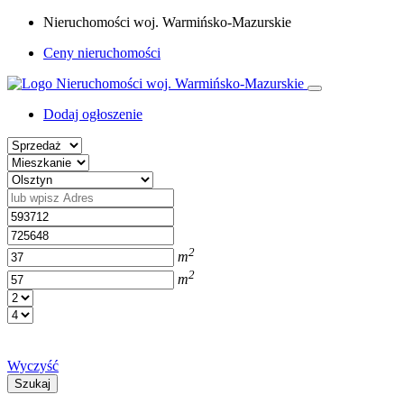
Nieruchomości woj. Warmińsko-Mazurskie
Ceny nieruchomości
Dodaj ogłoszenie
2
m
2
m
Wyczyść
Szukaj