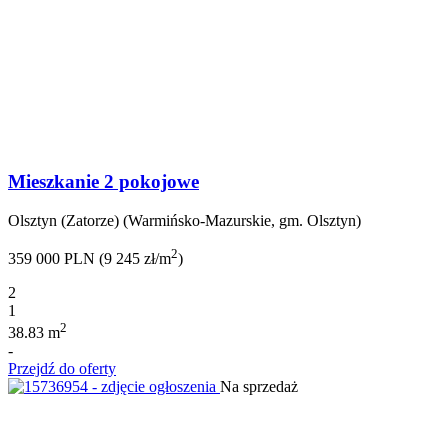
Mieszkanie 2 pokojowe
Olsztyn (Zatorze) (Warmińsko-Mazurskie, gm. Olsztyn)
2
359 000 PLN (9 245 zł/m
)
2
1
2
38.83 m
-
Przejdź do oferty
Na sprzedaż