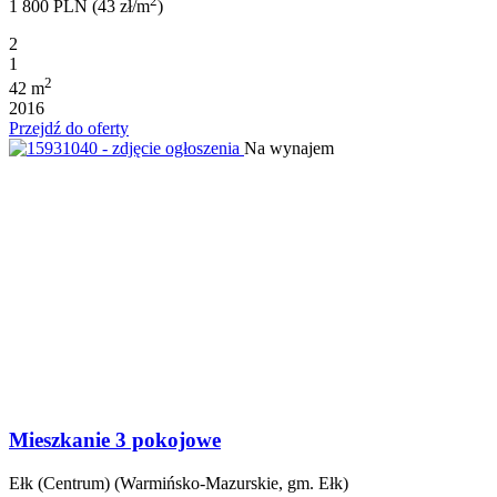
2
1 800 PLN (43 zł/m
)
2
1
2
42 m
2016
Przejdź do oferty
Na wynajem
Mieszkanie 3 pokojowe
Ełk (Centrum) (Warmińsko-Mazurskie, gm. Ełk)