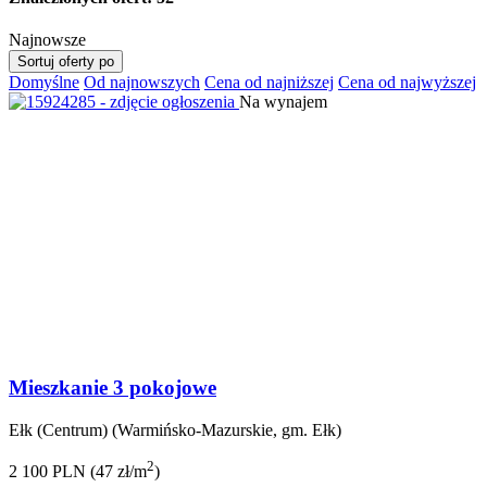
Najnowsze
Sortuj oferty po
Domyślne
Od najnowszych
Cena od najniższej
Cena od najwyższej
Na wynajem
Mieszkanie 3 pokojowe
Ełk (Centrum) (Warmińsko-Mazurskie, gm. Ełk)
2
2 100 PLN (47 zł/m
)