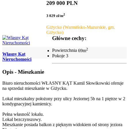
209 000 PLN
2
3 029 zł/m
Giżycko (Warmińsko-Mazurskie, gm.
Giżycko)
Główne cechy:
2
Powierzchnia
69m
Własny Kąt
Pokoje
3
Nieruchomości
Opis - Mieszkanie
Biuro nieruchomości WŁASNY KĄT Kamil Słowikowski oferuje
na sprzedaż mieszkanie w Giżycku.
Lokal mieszkalny położony przy ulicy Jeziornej 5b na 1 piętrze w 2
kondygnacyjnej kamienicy.
Pełna własność lokalu.
Lokal bezczynszowy.
Mieszkanie posiada balkon z pięknym widokiem od strony jeziora