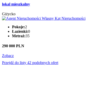
lokal mieszkalny
Giżycko
Pokoje:
2
Łazienki:
0
Metraż:
35
290 000 PLN
Zobacz
Przejdź do listy 42 podobnych ofert