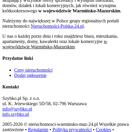
skupiający wszystkie oferty sprzedaży i wynajmu mieszkań,
domów, działek i lokali komercyjnych, jak również wynajmu
krótkookresowego
w województwie Warmińsko-Mazurskim
.
Należymy do największej w Polsce grupy regionalnych portali
nieruchomości
Nieruchomości-Polska-24.pl
.
U nas o każdej porze dnia i roku znajdziesz biura, mieszkania,
apartamenty, domy, kawalerki oraz lokale komercyjne
w
województwie Warmińsko-Mazurskim
.
Przydatne linki
Ceny nieruchomości
Dodaj ogłoszenie
Kontakt
Szybko.pl Sp. z o.o.
ul. K. Jeżewskiego 5D/58, 02-796 Warszawa
info@szybko.pl
info.szybko.pl
2005-2026 © nieruchomosci-warminsko-maz-24.pl Wszelkie prawa
zastrzeżone •
Regulamin
•
Polityka prywatności
•
Cookies
•