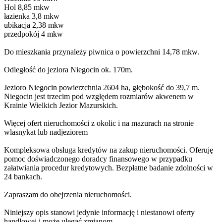
Hol 8,85 mkw
łazienka 3,8 mkw
ubikacja 2,38 mkw
przedpokój 4 mkw
Do mieszkania przynależy piwnica o powierzchni 14,78 mkw.
Odległość do jeziora Niegocin ok. 170m.
Jezioro Niegocin powierzchnia 2604 ha, głębokość do 39,7 m.
Niegocin jest trzecim pod względem rozmiarów akwenem w
Krainie Wielkich Jezior Mazurskich.
Więcej ofert nieruchomości z okolic i na mazurach na stronie
wlasnykat lub nadjeziorem
Kompleksowa obsługa kredytów na zakup nieruchomości. Oferuję
pomoc doświadczonego doradcy finansowego w przypadku
załatwiania procedur kredytowych. Bezpłatne badanie zdolności w
24 bankach.
Zapraszam do obejrzenia nieruchomości.
Niniejszy opis stanowi jedynie informację i niestanowi oferty
handlowej i może ulegać zmianom.