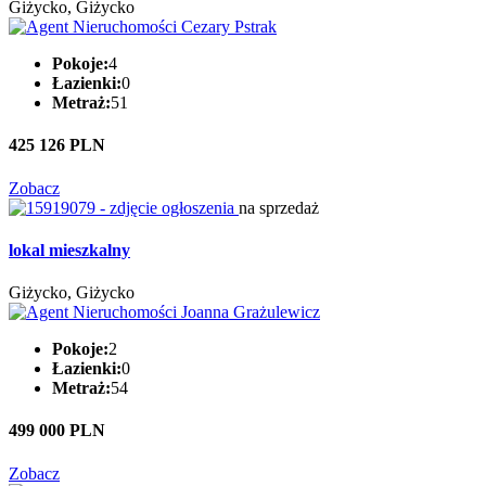
Giżycko, Giżycko
Pokoje:
4
Łazienki:
0
Metraż:
51
425 126 PLN
Zobacz
na sprzedaż
lokal mieszkalny
Giżycko, Giżycko
Pokoje:
2
Łazienki:
0
Metraż:
54
499 000 PLN
Zobacz