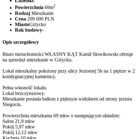
Łazienki
-
2
Powierzchnia
69m
Rodzaj
Mieszkanie
Cena
209 000 PLN
Miasto
Giżycko
Rok budowy
-
Opis szczegółowy
Biuro nieruchomości WŁASNY KĄT Kamil Słowikowski oferuje
na sprzedaż mieszkanie w Giżycku.
Lokal mieszkalny położony przy ulicy Jeziornej 5b na 1 piętrze w 2
kondygnacyjnej kamienicy.
Pełna własność lokalu.
Lokal bezczynszowy.
Mieszkanie posiada balkon z pięknym widokiem od strony jeziora
Niegocin.
Powierzchnia mieszkania 69 mkw o następującym układzie:
Salon 21,9 mkw
Pokój 5,97 mkw
Pokój 12,12 mkw
Kuchnia 10 mkw