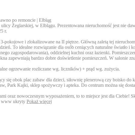
dawno po remoncie | Elbląg
licy Żeglarskiej, w Elblągu. Prezentowana nieruchomość jest nie d
5 r.
3-pokojowe i zlokalizowane na II piętrze. Główną zaletą tej nieruchom
dzień. To idealne rozwiązanie dla osób ceniących naturalne światło i k
ego zagospodarowania), oddzielnej kuchni oraz łazienki. Pomieszczen
e okna zapewniają bardzo dobre doświetlenie pomieszczeń. W salonie zn
lne ogrzewanie rozliczane wg. liczników) + prąd wg. zużycia.
jący się obok plac zabaw dla dzieci, siłownię plenerową czy boisko d
baw, Park Kajki, sklep spożywczy i apteka. Do centrum można się dost
mi oraz nowoczesnym wyposażeniem, to to miejsce jest dla Ciebie! Sko
 www ukryty
Pokaż więcej