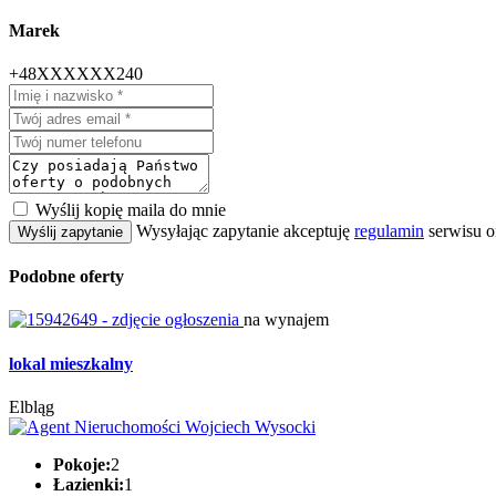
Marek
+48XXXXXX240
Wyślij kopię maila do mnie
Wysyłając zapytanie akceptuję
regulamin
serwisu o
Wyślij zapytanie
Podobne oferty
na wynajem
lokal mieszkalny
Elbląg
Pokoje:
2
Łazienki:
1