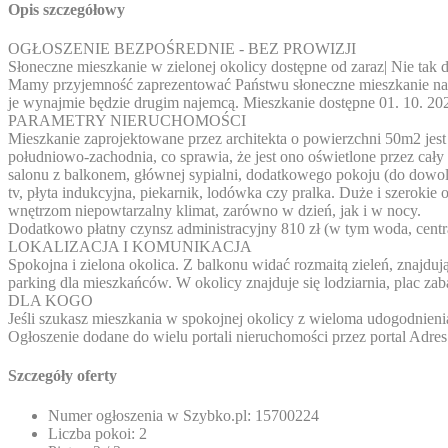
Opis szczegółowy
OGŁOSZENIE BEZPOŚREDNIE - BEZ PROWIZJI
Słoneczne mieszkanie w zielonej okolicy dostępne od zaraz| Nie tak 
Mamy przyjemność zaprezentować Państwu słoneczne mieszkanie na u
je wynajmie będzie drugim najemcą. Mieszkanie dostępne 01. 10. 202
PARAMETRY NIERUCHOMOŚCI
Mieszkanie zaprojektowane przez architekta o powierzchni 50m2 jest 
południowo-zachodnia, co sprawia, że jest ono oświetlone przez cały 
salonu z balkonem, głównej sypialni, dodatkowego pokoju (do dowoln
tv, płyta indukcyjna, piekarnik, lodówka czy pralka. Duże i szeroki
wnętrzom niepowtarzalny klimat, zarówno w dzień, jak i w nocy.
Dodatkowo płatny czynsz administracyjny 810 zł (w tym woda, centra
LOKALIZACJA I KOMUNIKACJA
Spokojna i zielona okolica. Z balkonu widać rozmaitą zieleń, znajdu
parking dla mieszkańców. W okolicy znajduje się lodziarnia, plac za
DLA KOGO
Jeśli szukasz mieszkania w spokojnej okolicy z wieloma udogodnienia
Ogłoszenie dodane do wielu portali nieruchomości przez portal
Adres
Szczegóły oferty
Numer ogłoszenia w Szybko.pl:
15700224
Liczba pokoi:
2