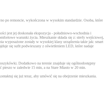
awno po remoncie, wykończona w wysokim standardzie. Osoba, które
ości jest jej doskonała ekspozycja - południowo-wschodnia i
omfortowe warunki życia. Mieszkanie składa się z: strefy wejściowej,
ia wyposażone zostały w wysokiej klasy urządzenia takie jak: smart
ajduje się sufit podwieszany z oświetleniem LED, które nadaje
o koszykówki. Dodatkowo na terenie znajduje się ogólnodostępny
ać pieszo w zaledwie 15 min, a na Stare Miasto w 20 min.
ntaktuj się już teraz, aby umówić się na obejrzenie mieszkania.