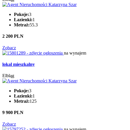
Pokoje:
3
Łazienki:
1
Metraż:
55.3
2 200 PLN
Zobacz
na wynajem
lokal mieszkalny
Elbląg
Pokoje:
3
Łazienki:
1
Metraż:
125
9 900 PLN
Zobacz
na wynajem