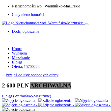
Nieruchomości woj. Warmińsko-Mazurskie
Ceny nieruchomości
Dodaj ogłoszenie
Home
Wynajem
Mieszkanie
Elbląg
Oferta: 15700224
Przejdź do listy podobnych oferty
2 600 PLN
ARCHIWALNA
Elbląg (Warmińsko-Mazurskie)