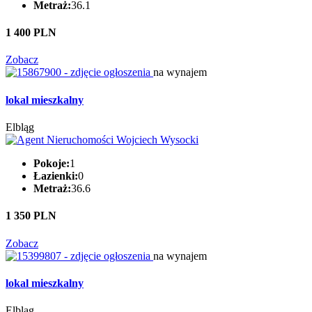
Metraż:
36.1
1 400 PLN
Zobacz
na wynajem
lokal mieszkalny
Elbląg
Pokoje:
1
Łazienki:
0
Metraż:
36.6
1 350 PLN
Zobacz
na wynajem
lokal mieszkalny
Elbląg