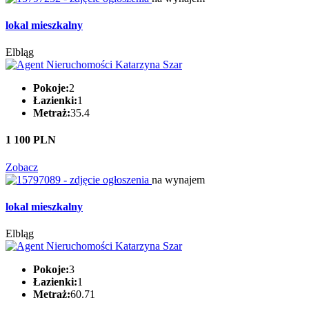
lokal mieszkalny
Elbląg
Pokoje:
2
Łazienki:
1
Metraż:
35.4
1 100 PLN
Zobacz
na wynajem
lokal mieszkalny
Elbląg
Pokoje:
3
Łazienki:
1
Metraż:
60.71