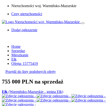
Nieruchomości woj. Warmińsko-Mazurskie
Ceny nieruchomości
Dodaj ogłoszenie
Home
Sprzedaz
Mieszkanie
Ełk
Oferta: 15775419
Przejdź do listy podobnych oferty
755 000 PLN
na sprzedaż
Ełk
(Warmińsko-Mazurskie - gmina Ełk)