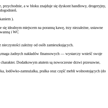
e, przychodnie, a w bloku znajduje się dyskont handlowy, drogeryjny,
udogodnień.
kaniem ).
e się idealnym miejscem na poranną kawę, trzy niezależne, ustawne
, wanną i WC
 nieczystości zależny od osób zamieszkujących.
Nie wymaga żadnych nakładów finansowych — wystarczy wnieść swoje
lny charakter. Dodatkowym atutem są nowoczesne drzwi przesuwne,
wka, lodówko-zamrażalka, pralka oraz część mebli wolnostojących (do