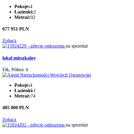
Pokoje:
4
Łazienki:
2
Metraż:
92
677 951 PLN
Zobacz
na sprzedaż
lokal mieszkalny
Ełk, Północ ii
Pokoje:
4
Łazienki:
1
Metraż:
74
405 000 PLN
Zobacz
na sprzedaż