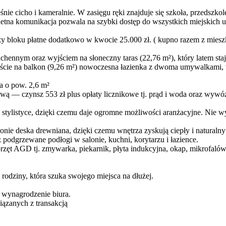
nie cicho i kameralnie. W zasięgu ręki znajduje się szkoła, przedszkol
wietna komunikacja pozwala na szybki dostęp do wszystkich miejskich 
zy bloku płatne dodatkowo w kwocie 25.000 zł. ( kupno razem z miesz
chennym oraz wyjściem na słoneczny taras (22,76 m²), który latem staj
 wyjście na balkon (9,26 m²) nowoczesna łazienka z dwoma umywalkami
a o pow. 2,6 m²
ą — czynsz 553 zł plus opłaty licznikowe tj. prąd i woda oraz wywóz
snej stylistyce, dzięki czemu daje ogromne możliwości aranżacyjne. 
lonie deska drewniana, dzięki czemu wnętrza zyskują ciepły i natura
z podgrzewane podłogi w salonie, kuchni, korytarzu i łazience.
przęt AGD tj. zmywarka, piekarnik, płyta indukcyjna, okap, mikrofaló
rodziny, która szuka swojego miejsca na dłużej.
 wynagrodzenie biura.
ązanych z transakcją