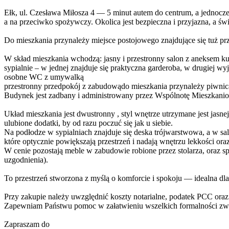
Ełk, ul. Czesława Miłosza 4 — 5 minut autem do centrum, a jednocześ
a na przeciwko spożywczy. Okolica jest bezpieczna i przyjazna, a ś
Do mieszkania przynależy miejsce postojowego znajdujące się tuż pr
W skład mieszkania wchodzą: jasny i przestronny salon z aneksem ku
sypialnie – w jednej znajduje się praktyczna garderoba, w drugiej
osobne WC z umywalką
przestronny przedpokój z zabudowądo mieszkania przynależy piwnic
Budynek jest zadbany i administrowany przez Wspólnotę Mieszkaniow
Układ mieszkania jest dwustronny , styl wnętrze utrzymane jest ja
ulubione dodatki, by od razu poczuć się jak u siebie.
Na podłodze w sypialniach znajduje się deska trójwarstwowa, a w sa
które optycznie powiększają przestrzeń i nadają wnętrzu lekkości ora
W cenie pozostają meble w zabudowie robione przez stolarza, oraz s
uzgodnienia).
To przestrzeń stworzona z myślą o komforcie i spokoju — idealna dla 
Przy zakupie należy uwzględnić koszty notarialne, podatek PCC oraz
Zapewniam Państwu pomoc w załatwieniu wszelkich formalności zwi
Zapraszam do