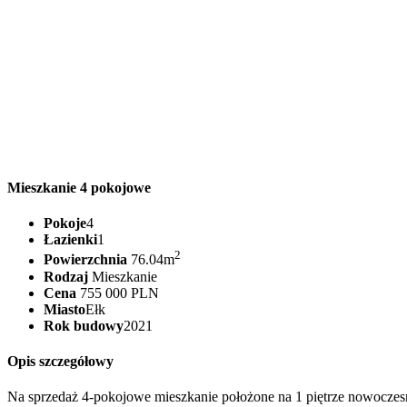
Mieszkanie 4 pokojowe
Pokoje
4
Łazienki
1
2
Powierzchnia
76.04m
Rodzaj
Mieszkanie
Cena
755 000 PLN
Miasto
Ełk
Rok budowy
2021
Opis szczegółowy
Na sprzedaż 4-pokojowe mieszkanie położone na 1 piętrze nowoczesne