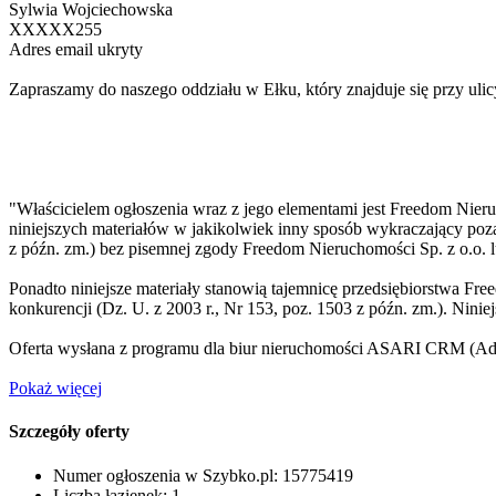
Sylwia Wojciechowska
XXXXX255
Adres email ukryty
Zapraszamy do naszego oddziału w Ełku, który znajduje się przy uli
"Właścicielem ogłoszenia wraz z jego elementami jest Freedom Nieru
niniejszych materiałów w jakikolwiek inny sposób wykraczający poza
z późn. zm.) bez pisemnej zgody Freedom Nieruchomości Sp. z o.o. 
Ponadto niniejsze materiały stanowią tajemnicę przedsiębiorstwa Fr
konkurencji (Dz. U. z 2003 r., Nr 153, poz. 1503 z późn. zm.). Nini
Oferta wysłana z programu dla biur nieruchomości ASARI CRM (
Ad
Pokaż więcej
Szczegóły oferty
Numer ogłoszenia w Szybko.pl:
15775419
Liczba łazienek:
1