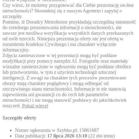
Czy wiesz, że możemy przygotować dla Ciebie prezentację on-line
nieruchomości? Skontaktuj się z naszym Agentem i zapytaj o
szczegóły.
Pomimo, iż Doradcy Metrohouse przykładają szczególną staranność
do rzetelnego prezentowania informacji o nieruchomości, nie
zawsze jest możliwa weryfikacja wszystkich danych przekazanych
od osób trzecich. Niniejsza prezentacja oferty nie jest ofertą w
rozumieniu Kodeksu Cywilnego i ma charakter wyłącznie
informacyjny.
Zdjęcia zamieszczone w tej prezentacji mogą być poddane
modyfikacji przy pomocy narzędzi AI. Fotografie oraz materiały
wizualne zamieszczone w ogłoszeniu mogą być poddane obróbce
lub przetworzeniu, w tym z użyciem technologii sztucznej
inteligencji. Z uwagi na charakter tych procesów prezentowane
obrazy mają charakter poglądowy i mogą odbiegać od
rzeczywistego stanu nieruchomości. Informacje te nie stanowią
zapewnienia ani gwarancji co do cech lub parametrów
nieruchomości i nie mogą stanowić podstawy do jakichkolwiek
roszczeń.
Pokaż więcej
Szczegóły oferty
Numer ogłoszenia w Szybko.pl:
15861687
Data publikacji:
17 lipca 2026 13:10
(22 dni temu)