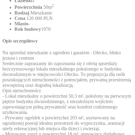
Łazienki
1
2
Powierzchnia
50m
Rodzaj
Mieszkanie
Cena
120 000 PLN
Miasto
-
Rok budowy
1970
Opis szczegółowy
Na sprzedaż mieszkanie z ogrodem i garażem - Olecko, blisko
jeziora i centrum
Serdecznie zapraszamy do zapoznania się z ofertą sprzedaży
bezczynszowego lokalu mieszkalnego położonego w budynku
dwurodzinnym w miejscowości Olecko. To propozycja dla osób
poszukujących nieruchomości z potencjałem, prywatną przestrzenią
zewnętrzną oraz dogodną lokalizacją.
Opis nieruchomości:
- Lokal mieszkalny o powierzchni 50,3 m², położony na pierwszym
piętrze budynku dwurodzinnego, z niezależnym wejściem
zapewniającym pełną prywatność oraz komfort codziennego
użytkowania.
- Prywatny ogródek o powierzchni 203 m², usytuowany na
ogrodzonej posesji idealna przestrzeń do wypoczynku, aranżacji
strefy rekreacyjnej lub miejsca dla dzieci i zwierząt.
- Murowany garaż o powierzchni 18 m², stanowiący dodatkowe,