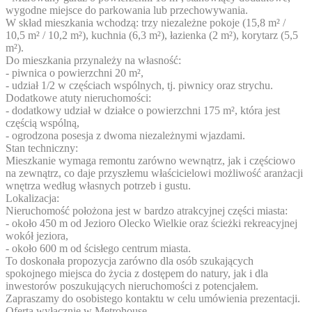
wygodne miejsce do parkowania lub przechowywania.
W skład mieszkania wchodzą: trzy niezależne pokoje (15,8 m² /
10,5 m² / 10,2 m²), kuchnia (6,3 m²), łazienka (2 m²), korytarz (5,5
m²).
Do mieszkania przynależy na własność:
- piwnica o powierzchni 20 m²,
- udział 1/2 w częściach wspólnych, tj. piwnicy oraz strychu.
Dodatkowe atuty nieruchomości:
- dodatkowy udział w działce o powierzchni 175 m², która jest
częścią wspólną,
- ogrodzona posesja z dwoma niezależnymi wjazdami.
Stan techniczny:
Mieszkanie wymaga remontu zarówno wewnątrz, jak i częściowo
na zewnątrz, co daje przyszłemu właścicielowi możliwość aranżacji
wnętrza według własnych potrzeb i gustu.
Lokalizacja:
Nieruchomość położona jest w bardzo atrakcyjnej części miasta:
- około 450 m od Jezioro Olecko Wielkie oraz ścieżki rekreacyjnej
wokół jeziora,
- około 600 m od ścisłego centrum miasta.
To doskonała propozycja zarówno dla osób szukających
spokojnego miejsca do życia z dostępem do natury, jak i dla
inwestorów poszukujących nieruchomości z potencjałem.
Zapraszamy do osobistego kontaktu w celu umówienia prezentacji.
Oferta wyłącznie w Metrohouse.