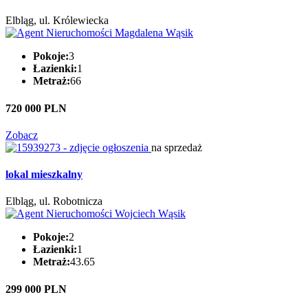
Elbląg, ul. Królewiecka
Pokoje:
3
Łazienki:
1
Metraż:
66
720 000 PLN
Zobacz
na sprzedaż
lokal mieszkalny
Elbląg, ul. Robotnicza
Pokoje:
2
Łazienki:
1
Metraż:
43.65
299 000 PLN