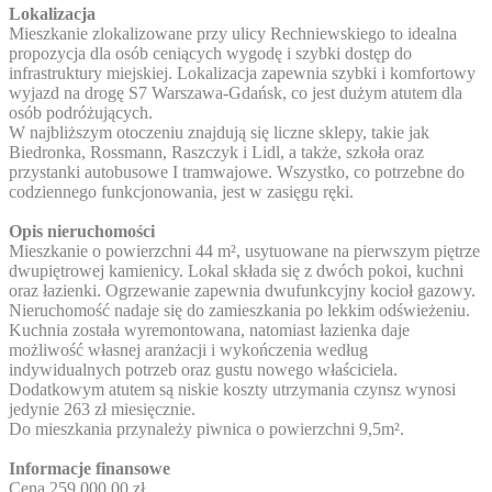
Lokalizacja
Mieszkanie zlokalizowane przy ulicy Rechniewskiego to idealna
propozycja dla osób ceniących wygodę i szybki dostęp do
infrastruktury miejskiej. Lokalizacja zapewnia szybki i komfortowy
wyjazd na drogę S7 Warszawa-Gdańsk, co jest dużym atutem dla
osób podróżujących.
W najbliższym otoczeniu znajdują się liczne sklepy, takie jak
Biedronka, Rossmann, Raszczyk i Lidl, a także, szkoła oraz
przystanki autobusowe I tramwajowe. Wszystko, co potrzebne do
codziennego funkcjonowania, jest w zasięgu ręki.
Opis nieruchomości
Mieszkanie o powierzchni 44 m², usytuowane na pierwszym piętrze
dwupiętrowej kamienicy. Lokal składa się z dwóch pokoi, kuchni
oraz łazienki. Ogrzewanie zapewnia dwufunkcyjny kocioł gazowy.
Nieruchomość nadaje się do zamieszkania po lekkim odświeżeniu.
Kuchnia została wyremontowana, natomiast łazienka daje
możliwość własnej aranżacji i wykończenia według
indywidualnych potrzeb oraz gustu nowego właściciela.
Dodatkowym atutem są niskie koszty utrzymania czynsz wynosi
jedynie 263 zł miesięcznie.
Do mieszkania przynależy piwnica o powierzchni 9,5m².
Informacje finansowe
Cena 259 000,00 zł