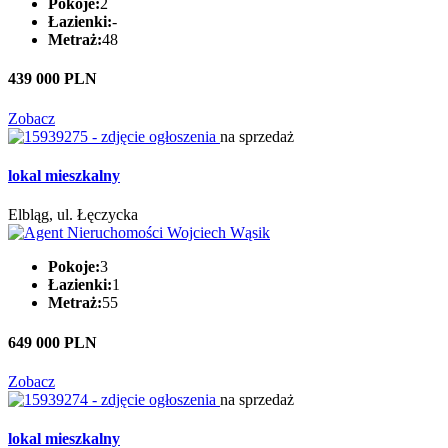
Pokoje:
2
Łazienki:
-
Metraż:
48
439 000 PLN
Zobacz
na sprzedaż
lokal mieszkalny
Elbląg, ul. Łęczycka
Pokoje:
3
Łazienki:
1
Metraż:
55
649 000 PLN
Zobacz
na sprzedaż
lokal mieszkalny