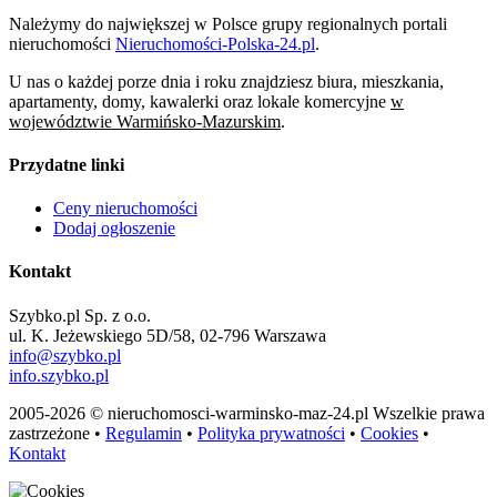
Należymy do największej w Polsce grupy regionalnych portali
nieruchomości
Nieruchomości-Polska-24.pl
.
U nas o każdej porze dnia i roku znajdziesz biura, mieszkania,
apartamenty, domy, kawalerki oraz lokale komercyjne
w
województwie Warmińsko-Mazurskim
.
Przydatne linki
Ceny nieruchomości
Dodaj ogłoszenie
Kontakt
Szybko.pl Sp. z o.o.
ul. K. Jeżewskiego 5D/58, 02-796 Warszawa
info@szybko.pl
info.szybko.pl
2005-2026 © nieruchomosci-warminsko-maz-24.pl Wszelkie prawa
zastrzeżone •
Regulamin
•
Polityka prywatności
•
Cookies
•
Kontakt