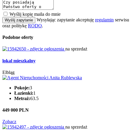
Wyślij kopię maila do mnie
Wysyłając zapytanie akceptuję
regulamin
serwisu
Wyślij zapytanie
oraz politykę
RODO
.
Podobne oferty
na sprzedaż
lokal mieszkalny
Elbląg
Pokoje:
3
Łazienki:
1
Metraż:
63.5
449 000 PLN
Zobacz
na sprzedaż