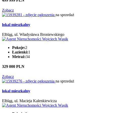
499 999 PLN
Zobacz
na sprzedaż
lokal mieszkalny
Elbląg, ul. Władysława Broniewskiego
Pokoje:
2
Łazienki:
1
Metraż:
34
329 000 PLN
Zobacz
na sprzedaż
lokal mieszkalny
Elbląg, ul. Macieja Kalenkiewicza