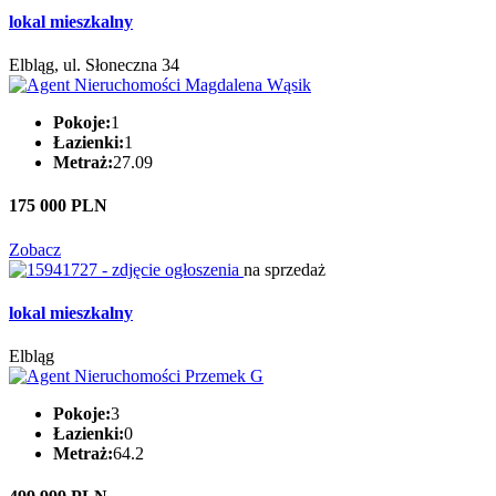
lokal mieszkalny
Elbląg, ul. Słoneczna 34
Pokoje:
1
Łazienki:
1
Metraż:
27.09
175 000 PLN
Zobacz
na sprzedaż
lokal mieszkalny
Elbląg
Pokoje:
3
Łazienki:
0
Metraż:
64.2