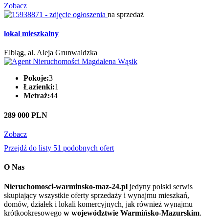
Zobacz
na sprzedaż
lokal mieszkalny
Elbląg, al. Aleja Grunwaldzka
Pokoje:
3
Łazienki:
1
Metraż:
44
289 000 PLN
Zobacz
Przejdź do listy 51 podobnych ofert
O Nas
Nieruchomosci-warminsko-maz-24.pl
jedyny polski serwis
skupiający wszystkie oferty sprzedaży i wynajmu mieszkań,
domów, działek i lokali komercyjnych, jak również wynajmu
krótkookresowego
w województwie Warmińsko-Mazurskim
.