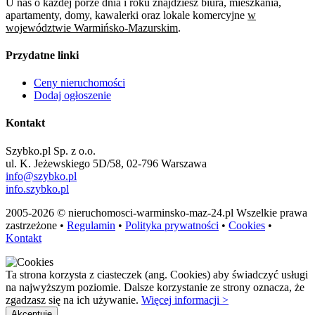
U nas o każdej porze dnia i roku znajdziesz biura, mieszkania,
apartamenty, domy, kawalerki oraz lokale komercyjne
w
województwie Warmińsko-Mazurskim
.
Przydatne linki
Ceny nieruchomości
Dodaj ogłoszenie
Kontakt
Szybko.pl Sp. z o.o.
ul. K. Jeżewskiego 5D/58, 02-796 Warszawa
info@szybko.pl
info.szybko.pl
2005-2026 © nieruchomosci-warminsko-maz-24.pl Wszelkie prawa
zastrzeżone •
Regulamin
•
Polityka prywatności
•
Cookies
•
Kontakt
Ta strona korzysta z ciasteczek (ang. Cookies) aby świadczyć usługi
na najwyższym poziomie. Dalsze korzystanie ze strony oznacza, że
zgadzasz się na ich używanie.
Więcej informacji >
Akceptuję