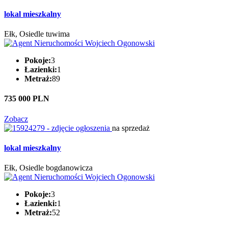
lokal mieszkalny
Ełk, Osiedle tuwima
Pokoje:
3
Łazienki:
1
Metraż:
89
735 000 PLN
Zobacz
na sprzedaż
lokal mieszkalny
Ełk, Osiedle bogdanowicza
Pokoje:
3
Łazienki:
1
Metraż:
52