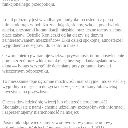
funkcjonalnego przedpokoju.
Lokal położony jest w zadbanym budynku na osiedlu z pełną
infrastrukturą - w pobliżu znajdują się sklepy, szkoła, przedszkole,
apteka, przystanki komunikacji miejskiej oraz liczne tereny zielone i
place zabaw. Osiedle Konieczki od lat cieszy się dużym
zainteresowaniem mieszkańców Ełku dzięki spokojnej atmosferze i
wygodnemu dostępowi do centrum miasta.
Czwarte piętro gwarantuje większą prywatność, dobre doświetlenie
pomieszczeń oraz widok na okolicę bez zaglądania sąsiadom w
okna — bonus szczególnie doceniany przy porannej kawie i
wieczornym odpoczynku.
To mieszkanie daje ogromne możliwości aranżacyjne i może stać się
wygodnym miejscem do życia dla większej rodziny lub świetną
inwestycją na przyszłość.
Chcesz dowiedzieć się więcej lub obejrzeć nieruchomość?
Skontaktuj się z nami - chętnie udzielimy szczegółowych informacji
i zaprezentujemy nieruchomość na miejscu.
Pośrednik odpowiedzialny zawodowo za wykonanie umowy
pośrednictwa: Wojciech Ogonowski (licencja nr: 12431)