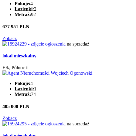
Pokoje:
4
Łazienki:
2
Metraż:
92
677 951 PLN
Zobacz
na sprzedaż
lokal mieszkalny
Ełk, Północ ii
Pokoje:
4
Łazienki:
1
Metraż:
74
405 000 PLN
Zobacz
na sprzedaż
lokal mieszkalny