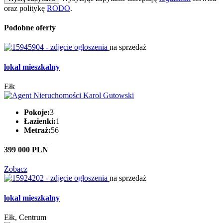
oraz politykę
RODO
.
Podobne oferty
na sprzedaż
lokal mieszkalny
Ełk
Pokoje:
3
Łazienki:
1
Metraż:
56
399 000 PLN
Zobacz
na sprzedaż
lokal mieszkalny
Ełk, Centrum