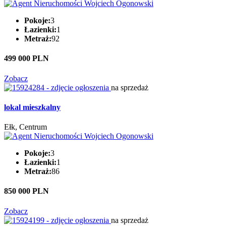
Pokoje:
3
Łazienki:
1
Metraż:
92
499 000 PLN
Zobacz
na sprzedaż
lokal mieszkalny
Ełk, Centrum
Pokoje:
3
Łazienki:
1
Metraż:
86
850 000 PLN
Zobacz
na sprzedaż