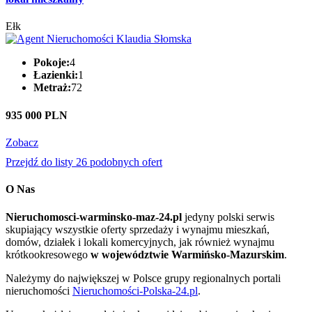
Ełk
Pokoje:
4
Łazienki:
1
Metraż:
72
935 000 PLN
Zobacz
Przejdź do listy 26 podobnych ofert
O Nas
Nieruchomosci-warminsko-maz-24.pl
jedyny polski serwis
skupiający wszystkie oferty sprzedaży i wynajmu mieszkań,
domów, działek i lokali komercyjnych, jak również wynajmu
krótkookresowego
w województwie Warmińsko-Mazurskim
.
Należymy do największej w Polsce grupy regionalnych portali
nieruchomości
Nieruchomości-Polska-24.pl
.