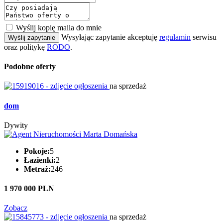
Wyślij kopię maila do mnie
Wysyłając zapytanie akceptuję
regulamin
serwisu
Wyślij zapytanie
oraz politykę
RODO
.
Podobne oferty
na sprzedaż
dom
Dywity
Pokoje:
5
Łazienki:
2
Metraż:
246
1 970 000 PLN
Zobacz
na sprzedaż