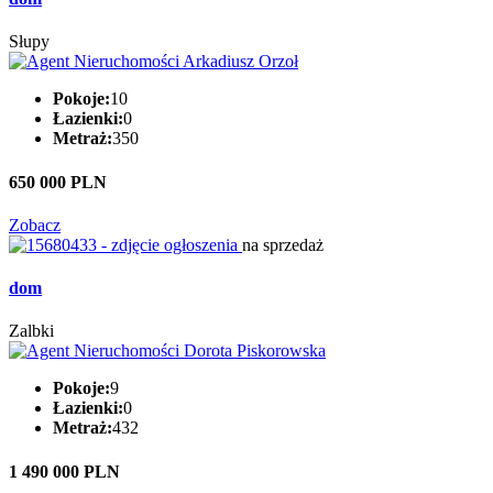
Słupy
Pokoje:
10
Łazienki:
0
Metraż:
350
650 000 PLN
Zobacz
na sprzedaż
dom
Zalbki
Pokoje:
9
Łazienki:
0
Metraż:
432
1 490 000 PLN