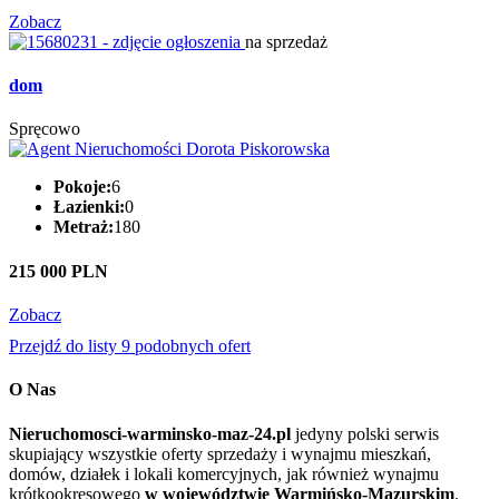
Zobacz
na sprzedaż
dom
Spręcowo
Pokoje:
6
Łazienki:
0
Metraż:
180
215 000 PLN
Zobacz
Przejdź do listy 9 podobnych ofert
O Nas
Nieruchomosci-warminsko-maz-24.pl
jedyny polski serwis
skupiający wszystkie oferty sprzedaży i wynajmu mieszkań,
domów, działek i lokali komercyjnych, jak również wynajmu
krótkookresowego
w województwie Warmińsko-Mazurskim
.