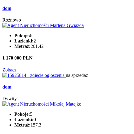
dom
Różnowo
Pokoje:
6
Łazienki:
2
Metraż:
261.42
1 170 000 PLN
Zobacz
na sprzedaż
dom
Dywity
Pokoje:
5
Łazienki:
0
Metraż:
157.3