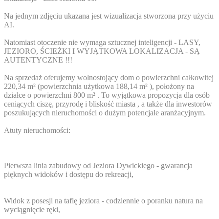
Na jednym zdjęciu ukazana jest wizualizacja stworzona przy użyciu
AI.
Natomiast otoczenie nie wymaga sztucznej inteligencji - LASY,
JEZIORO, ŚCIEŻKI I WYJĄTKOWA LOKALIZACJA - SĄ
AUTENTYCZNE !!!
Na sprzedaż oferujemy wolnostojący dom o powierzchni całkowitej
220,34 m² (powierzchnia użytkowa 188,14 m² ), położony na
działce o powierzchni 800 m² . To wyjątkowa propozycja dla osób
ceniących ciszę, przyrodę i bliskość miasta , a także dla inwestorów
poszukujących nieruchomości o dużym potencjale aranżacyjnym.
Atuty nieruchomości:
Pierwsza linia zabudowy od Jeziora Dywickiego - gwarancja
pięknych widoków i dostępu do rekreacji,
Widok z posesji na taflę jeziora - codziennie o poranku natura na
wyciągnięcie ręki,