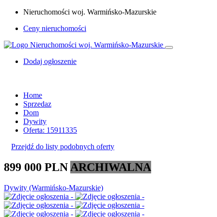
Nieruchomości woj. Warmińsko-Mazurskie
Ceny nieruchomości
Dodaj ogłoszenie
Home
Sprzedaz
Dom
Dywity
Oferta: 15911335
Przejdź do listy podobnych oferty
899 000 PLN
ARCHIWALNA
Dywity (Warmińsko-Mazurskie)