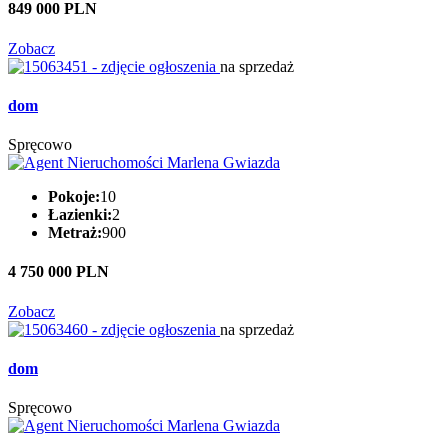
849 000 PLN
Zobacz
na sprzedaż
dom
Spręcowo
Pokoje:
10
Łazienki:
2
Metraż:
900
4 750 000 PLN
Zobacz
na sprzedaż
dom
Spręcowo