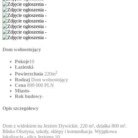
Dom wolnostojący
Pokoje
10
Łazienki
-
2
Powierzchnia
220m
Rodzaj
Dom wolnostojący
Cena
899 000 PLN
Miasto
-
Rok budowy
-
Opis szczegółowy
Dom z widokiem na Jezioro Dywickie. 220 m², działka 800 m².
Blisko Olsztyna, szkoły, sklepy i komunikacja. Wyjątkowa
lokalizacja - ulica Jeziorna 10.