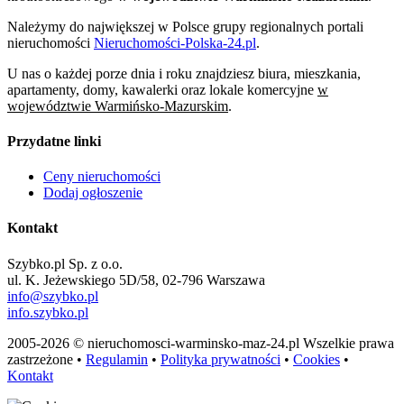
Należymy do największej w Polsce grupy regionalnych portali
nieruchomości
Nieruchomości-Polska-24.pl
.
U nas o każdej porze dnia i roku znajdziesz biura, mieszkania,
apartamenty, domy, kawalerki oraz lokale komercyjne
w
województwie Warmińsko-Mazurskim
.
Przydatne linki
Ceny nieruchomości
Dodaj ogłoszenie
Kontakt
Szybko.pl Sp. z o.o.
ul. K. Jeżewskiego 5D/58, 02-796 Warszawa
info@szybko.pl
info.szybko.pl
2005-2026 © nieruchomosci-warminsko-maz-24.pl Wszelkie prawa
zastrzeżone •
Regulamin
•
Polityka prywatności
•
Cookies
•
Kontakt