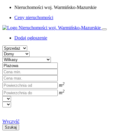
Nieruchomości woj. Warmińsko-Mazurskie
Ceny nieruchomości
Dodaj ogłoszenie
2
m
2
m
Wyczyść
Szukaj