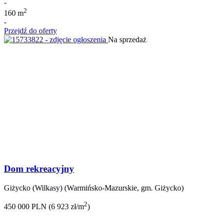
-
2
160 m
-
Przejdź do oferty
Na sprzedaż
Dom rekreacyjny
Giżycko (Wilkasy) (Warmińsko-Mazurskie, gm. Giżycko)
2
450 000 PLN (6 923 zł/m
)