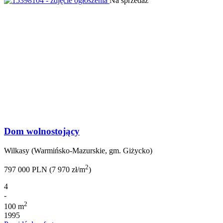
Na sprzedaż
Dom wolnostojący
Wilkasy (Warmińsko-Mazurskie, gm. Giżycko)
2
797 000 PLN (7 970 zł/m
)
4
-
2
100 m
1995