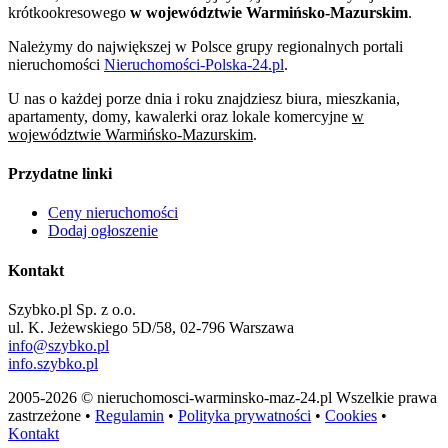
krótkookresowego
w województwie Warmińsko-Mazurskim
.
Należymy do największej w Polsce grupy regionalnych portali
nieruchomości
Nieruchomości-Polska-24.pl
.
U nas o każdej porze dnia i roku znajdziesz biura, mieszkania,
apartamenty, domy, kawalerki oraz lokale komercyjne
w
województwie Warmińsko-Mazurskim
.
Przydatne linki
Ceny nieruchomości
Dodaj ogłoszenie
Kontakt
Szybko.pl Sp. z o.o.
ul. K. Jeżewskiego 5D/58, 02-796 Warszawa
info@szybko.pl
info.szybko.pl
2005-2026 © nieruchomosci-warminsko-maz-24.pl Wszelkie prawa
zastrzeżone •
Regulamin
•
Polityka prywatności
•
Cookies
•
Kontakt