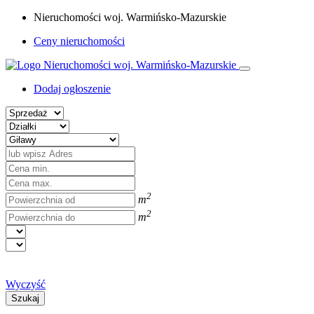
Nieruchomości woj. Warmińsko-Mazurskie
Ceny nieruchomości
Dodaj ogłoszenie
2
m
2
m
Wyczyść
Szukaj