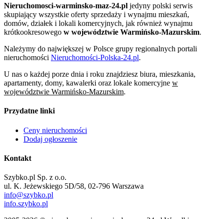
Nieruchomosci-warminsko-maz-24.pl
jedyny polski serwis
skupiający wszystkie oferty sprzedaży i wynajmu mieszkań,
domów, działek i lokali komercyjnych, jak również wynajmu
krótkookresowego
w województwie Warmińsko-Mazurskim
.
Należymy do największej w Polsce grupy regionalnych portali
nieruchomości
Nieruchomości-Polska-24.pl
.
U nas o każdej porze dnia i roku znajdziesz biura, mieszkania,
apartamenty, domy, kawalerki oraz lokale komercyjne
w
województwie Warmińsko-Mazurskim
.
Przydatne linki
Ceny nieruchomości
Dodaj ogłoszenie
Kontakt
Szybko.pl Sp. z o.o.
ul. K. Jeżewskiego 5D/58, 02-796 Warszawa
info@szybko.pl
info.szybko.pl