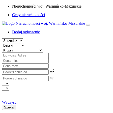
Nieruchomości woj. Warmińsko-Mazurskie
Ceny nieruchomości
Dodaj ogłoszenie
2
m
2
m
Wyczyść
Szukaj