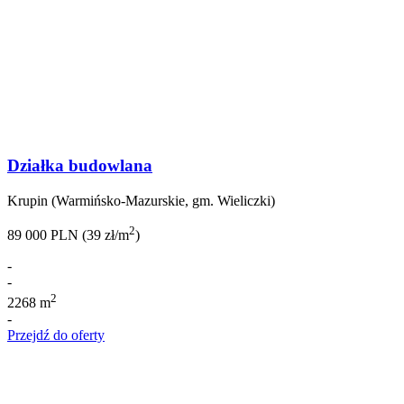
Działka budowlana
Krupin (Warmińsko-Mazurskie, gm. Wieliczki)
2
89 000 PLN (39 zł/m
)
-
-
2
2268 m
-
Przejdź do oferty