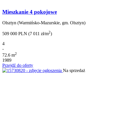
Mieszkanie 4 pokojowe
Olsztyn (Warmińsko-Mazurskie, gm. Olsztyn)
2
509 000 PLN (7 011 zł/m
)
4
-
2
72.6 m
1989
Przejdź do oferty
Na sprzedaż