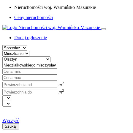
Nieruchomości woj. Warmińsko-Mazurskie
Ceny nieruchomości
Dodaj ogłoszenie
2
m
2
m
Wyczyść
Szukaj