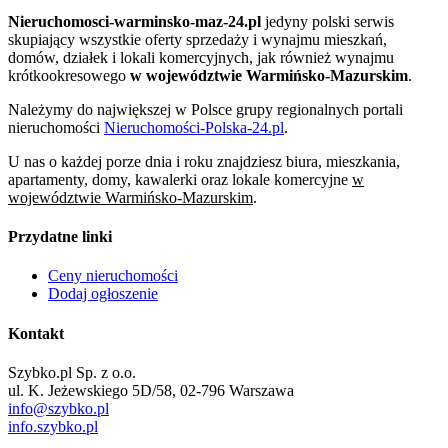
Nieruchomosci-warminsko-maz-24.pl
jedyny polski serwis
skupiający wszystkie oferty sprzedaży i wynajmu mieszkań,
domów, działek i lokali komercyjnych, jak również wynajmu
krótkookresowego
w województwie Warmińsko-Mazurskim
.
Należymy do największej w Polsce grupy regionalnych portali
nieruchomości
Nieruchomości-Polska-24.pl
.
U nas o każdej porze dnia i roku znajdziesz biura, mieszkania,
apartamenty, domy, kawalerki oraz lokale komercyjne
w
województwie Warmińsko-Mazurskim
.
Przydatne linki
Ceny nieruchomości
Dodaj ogłoszenie
Kontakt
Szybko.pl Sp. z o.o.
ul. K. Jeżewskiego 5D/58, 02-796 Warszawa
info@szybko.pl
info.szybko.pl