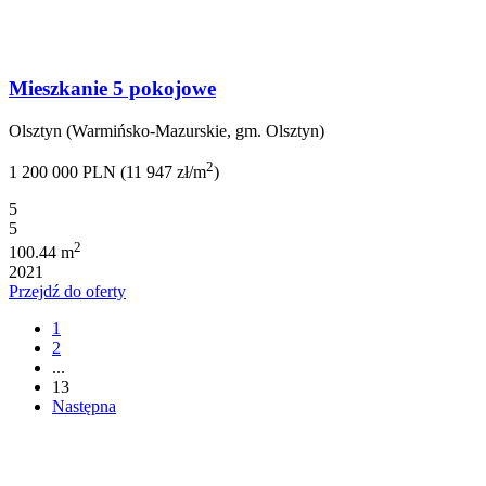
Mieszkanie 5 pokojowe
Olsztyn (Warmińsko-Mazurskie, gm. Olsztyn)
2
1 200 000 PLN (11 947 zł/m
)
5
5
2
100.44 m
2021
Przejdź do oferty
1
2
...
13
Następna