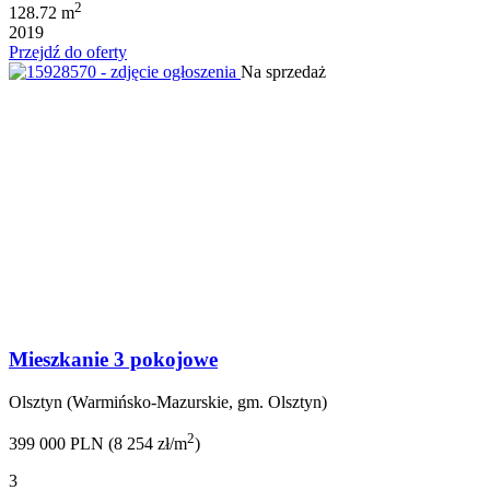
2
128.72 m
2019
Przejdź do oferty
Na sprzedaż
Mieszkanie 3 pokojowe
Olsztyn (Warmińsko-Mazurskie, gm. Olsztyn)
2
399 000 PLN (8 254 zł/m
)
3