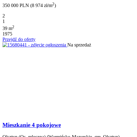
2
350 000 PLN (8 974 zł/m
)
2
1
2
39 m
1975
Przejdź do oferty
Na sprzedaż
Mieszkanie 4 pokojowe
Olsztyn (Os. mleczna) (Warmińsko-Mazurskie, gm. Olsztyn)