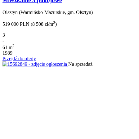
Mieszkanie 3 pokojowe
Olsztyn (Warmińsko-Mazurskie, gm. Olsztyn)
2
519 000 PLN (8 508 zł/m
)
3
-
2
61 m
1989
Przejdź do oferty
Na sprzedaż