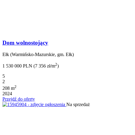
Dom wolnostojący
Ełk (Warmińsko-Mazurskie, gm. Ełk)
2
1 530 000 PLN (7 356 zł/m
)
5
2
2
208 m
2024
Przejdź do oferty
Na sprzedaż