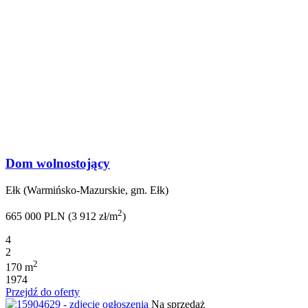
Dom wolnostojący
Ełk (Warmińsko-Mazurskie, gm. Ełk)
2
665 000 PLN (3 912 zł/m
)
4
2
2
170 m
1974
Przejdź do oferty
Na sprzedaż