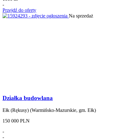
-
Przejdź do oferty
Na sprzedaż
Działka budowlana
Ełk (Rękusy) (Warmińsko-Mazurskie, gm. Ełk)
150 000 PLN
-
-