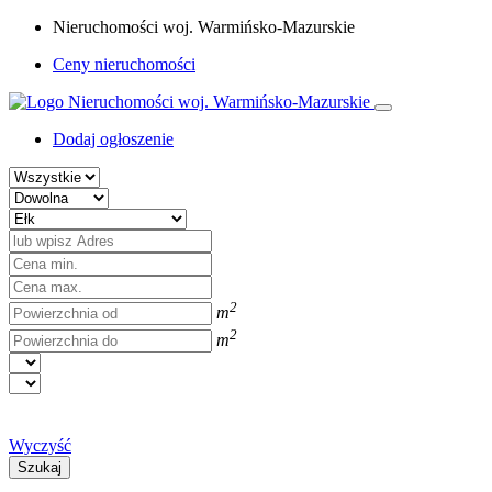
Nieruchomości woj. Warmińsko-Mazurskie
Ceny nieruchomości
Dodaj ogłoszenie
2
m
2
m
Wyczyść
Szukaj