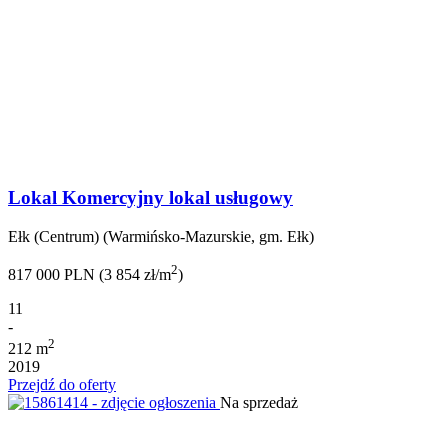
Lokal Komercyjny lokal usługowy
Ełk (Centrum) (Warmińsko-Mazurskie, gm. Ełk)
2
817 000 PLN (3 854 zł/m
)
11
-
2
212 m
2019
Przejdź do oferty
Na sprzedaż