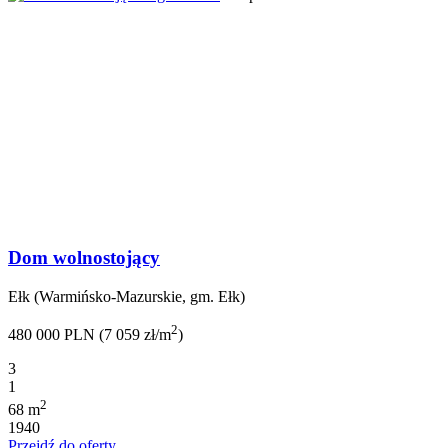
Dom wolnostojący
Ełk (Warmińsko-Mazurskie, gm. Ełk)
2
480 000 PLN (7 059 zł/m
)
3
1
2
68 m
1940
Przejdź do oferty