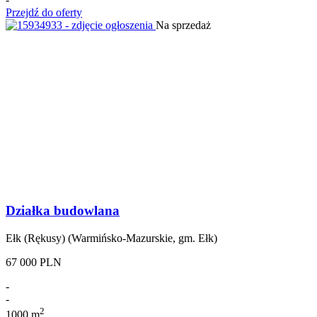
Przejdź do oferty
Na sprzedaż
Działka budowlana
Ełk (Rękusy) (Warmińsko-Mazurskie, gm. Ełk)
67 000 PLN
-
-
2
1000 m