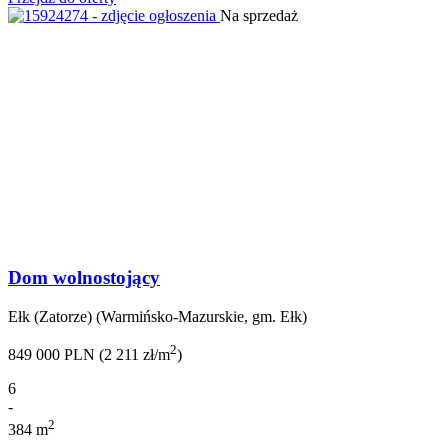
Na sprzedaż
Dom wolnostojący
Ełk (Zatorze) (Warmińsko-Mazurskie, gm. Ełk)
2
849 000 PLN (2 211 zł/m
)
6
-
2
384 m
-