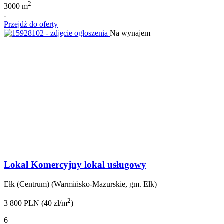
2
3000 m
-
Przejdź do oferty
Na wynajem
Lokal Komercyjny lokal usługowy
Ełk (Centrum) (Warmińsko-Mazurskie, gm. Ełk)
2
3 800 PLN (40 zł/m
)
6