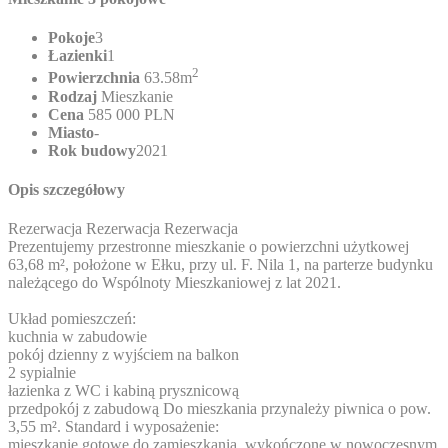
Pokoje
3
Łazienki
1
2
Powierzchnia
63.58m
Rodzaj
Mieszkanie
Cena
585 000 PLN
Miasto
-
Rok budowy
2021
Opis szczegółowy
Rezerwacja Rezerwacja Rezerwacja
Prezentujemy przestronne mieszkanie o powierzchni użytkowej
63,68 m², położone w Ełku, przy ul. F. Nila 1, na parterze budynku
należącego do Wspólnoty Mieszkaniowej z lat 2021.
Układ pomieszczeń:
kuchnia w zabudowie
pokój dzienny z wyjściem na balkon
2 sypialnie
łazienka z WC i kabiną prysznicową
przedpokój z zabudową Do mieszkania przynależy piwnica o pow.
3,55 m². Standard i wyposażenie:
mieszkanie gotowe do zamieszkania, wykończone w nowoczesnym