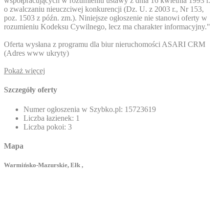
współpracujących w rozumieniu ustawy z dnia 16 kwietnia 1993 r.
o zwalczaniu nieuczciwej konkurencji (Dz. U. z 2003 r., Nr 153,
poz. 1503 z późn. zm.). Niniejsze ogłoszenie nie stanowi oferty w
rozumieniu Kodeksu Cywilnego, lecz ma charakter informacyjny."
Oferta wysłana z programu dla biur nieruchomości ASARI CRM
(
Adres www ukryty
)
Pokaż więcej
Szczegóły oferty
Numer ogłoszenia w Szybko.pl:
15723619
Liczba łazienek:
1
Liczba pokoi:
3
Mapa
Warmińsko-Mazurskie, Ełk ,