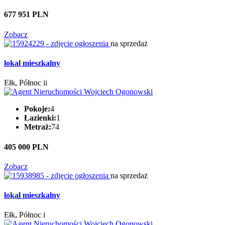
677 951 PLN
Zobacz
na sprzedaż
lokal mieszkalny
Ełk, Północ ii
Pokoje:
4
Łazienki:
1
Metraż:
74
405 000 PLN
Zobacz
na sprzedaż
lokal mieszkalny
Ełk, Północ i