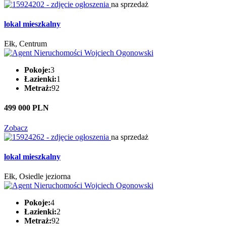
na sprzedaż
lokal mieszkalny
Ełk, Centrum
Pokoje:
3
Łazienki:
1
Metraż:
92
499 000 PLN
Zobacz
na sprzedaż
lokal mieszkalny
Ełk, Osiedle jeziorna
Pokoje:
4
Łazienki:
2
Metraż:
92