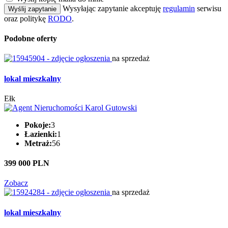
Wysyłając zapytanie akceptuję
regulamin
serwisu
Wyślij zapytanie
oraz politykę
RODO
.
Podobne oferty
na sprzedaż
lokal mieszkalny
Ełk
Pokoje:
3
Łazienki:
1
Metraż:
56
399 000 PLN
Zobacz
na sprzedaż
lokal mieszkalny