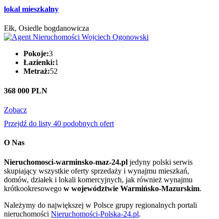
lokal mieszkalny
Ełk, Osiedle bogdanowicza
Pokoje:
3
Łazienki:
1
Metraż:
52
368 000 PLN
Zobacz
Przejdź do listy 40 podobnych ofert
O Nas
Nieruchomosci-warminsko-maz-24.pl
jedyny polski serwis
skupiający wszystkie oferty sprzedaży i wynajmu mieszkań,
domów, działek i lokali komercyjnych, jak również wynajmu
krótkookresowego
w województwie Warmińsko-Mazurskim
.
Należymy do największej w Polsce grupy regionalnych portali
nieruchomości
Nieruchomości-Polska-24.pl
.