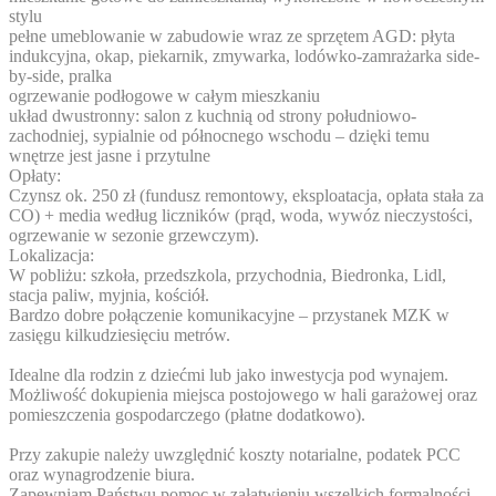
stylu
pełne umeblowanie w zabudowie wraz ze sprzętem AGD: płyta
indukcyjna, okap, piekarnik, zmywarka, lodówko-zamrażarka side-
by-side, pralka
ogrzewanie podłogowe w całym mieszkaniu
układ dwustronny: salon z kuchnią od strony południowo-
zachodniej, sypialnie od północnego wschodu – dzięki temu
wnętrze jest jasne i przytulne
Opłaty:
Czynsz ok. 250 zł (fundusz remontowy, eksploatacja, opłata stała za
CO) + media według liczników (prąd, woda, wywóz nieczystości,
ogrzewanie w sezonie grzewczym).
Lokalizacja:
W pobliżu: szkoła, przedszkola, przychodnia, Biedronka, Lidl,
stacja paliw, myjnia, kościół.
Bardzo dobre połączenie komunikacyjne – przystanek MZK w
zasięgu kilkudziesięciu metrów.
Idealne dla rodzin z dziećmi lub jako inwestycja pod wynajem.
Możliwość dokupienia miejsca postojowego w hali garażowej oraz
pomieszczenia gospodarczego (płatne dodatkowo).
Przy zakupie należy uwzględnić koszty notarialne, podatek PCC
oraz wynagrodzenie biura.
Zapewniam Państwu pomoc w załatwieniu wszelkich formalności