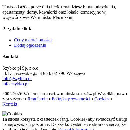
U nas o każdej porze dnia i roku znajdziesz biura, mieszkania,
apartamenty, domy, kawalerki oraz lokale komercyjne
w
województwie Warmińsko-Mazurskim
.
Przydatne linki
Ceny nieruchomości
Dodaj ogłoszenie
Kontakt
Szybko.pl Sp. z o.o.
ul. K. Jeżewskiego 5D/58, 02-796 Warszawa
info@szybko.pl
info.szybko.pl
2005-2026 © nieruchomosci-warminsko-maz-24.pl Wszelkie prawa
zastrzeżone •
Regulamin
•
Polityka prywatności
•
Cookies
•
Kontakt
Ta strona korzysta z ciasteczek (ang. Cookies) aby świadczyć usługi
na najwyższym poziomie. Dalsze korzystanie ze strony oznacza, że
zgadzasz się na ich używanie.
Więcej informacji >