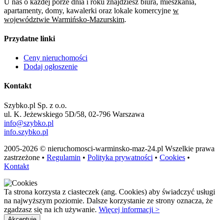
U nas o każdej porze dnia i roku znajdziesz biura, mieszkania,
apartamenty, domy, kawalerki oraz lokale komercyjne
w
województwie Warmińsko-Mazurskim
.
Przydatne linki
Ceny nieruchomości
Dodaj ogłoszenie
Kontakt
Szybko.pl Sp. z o.o.
ul. K. Jeżewskiego 5D/58, 02-796 Warszawa
info@szybko.pl
info.szybko.pl
2005-2026 © nieruchomosci-warminsko-maz-24.pl Wszelkie prawa
zastrzeżone •
Regulamin
•
Polityka prywatności
•
Cookies
•
Kontakt
Ta strona korzysta z ciasteczek (ang. Cookies) aby świadczyć usługi
na najwyższym poziomie. Dalsze korzystanie ze strony oznacza, że
zgadzasz się na ich używanie.
Więcej informacji >
Akceptuję