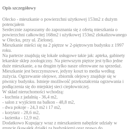
Opis szczegółowy
Olecko - mieszkanie o powierzchni użytkowej 153m2 z dużym
potencjałem
Serdecznie zapraszamy do zapoznania się z ofertą mieszkania o
powierzchni całkowitej 168m2 i użytkowej 153m2 zlokalizowanego
w Olecku, przy ul. Zielonej.
Mieszkanie mieści się na 2 piętrze w 2-piętrowym budynku z 1997
roku.
Na parterze znajdują się lokale usługowe takie jak: apteka, gabinety
lekarskie sklep zoologiczny. Na pierwszym piętrze jest tylko jedne
duże mieszkanie, a na drugim tylko nasze oferowane na sprzedaż.
Mieszkanie jest bezczynszowe, jedyny koszt to media według
zużycia. Ogrzewanie olejowe, zbiornik olejowy znajduje się w
piwnicy budynku. Istnieje możliwość przekształcenia ogrzewania i
podłączenia się do miejskiej sieci ciepłowniczej.
W skład nieruchomości wchodzą:
- kuchnia z jadalnią - 36,4 m2,
- salon z wyjściem na balkon - 48,8 m2,
- dwa pokoje - 24,3 m2 i 17 m2,
- korytarz - 28,6 m2,
- łazienka - 12,9 m2.
Dodatkowo Kupujący wraz z mieszkaniem nabędzie udziały w
gruncie (kawałek działki za budynkiem) oraz prawo do