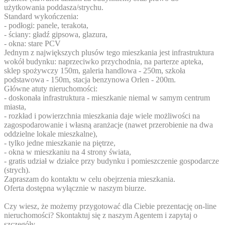
użytkowania poddasza/strychu.
Standard wykończenia:
- podłogi: panele, terakota,
- ściany: gładź gipsowa, glazura,
- okna: stare PCV
Jednym z największych plusów tego mieszkania jest infrastruktura
wokół budynku: naprzeciwko przychodnia, na parterze apteka,
sklep spożywczy 150m, galeria handlowa - 250m, szkoła
podstawowa - 150m, stacja benzynowa Orlen - 200m.
Główne atuty nieruchomości:
- doskonała infrastruktura - mieszkanie niemal w samym centrum
miasta,
- rozkład i powierzchnia mieszkania daje wiele możliwości na
zagospodarowanie i własną aranżacje (nawet przerobienie na dwa
oddzielne lokale mieszkalne),
- tylko jedne mieszkanie na piętrze,
- okna w mieszkaniu na 4 strony świata,
- gratis udział w działce przy budynku i pomieszczenie gospodarcze
(strych).
Zapraszam do kontaktu w celu obejrzenia mieszkania.
Oferta dostępna wyłącznie w naszym biurze.
Czy wiesz, że możemy przygotować dla Ciebie prezentację on-line
nieruchomości? Skontaktuj się z naszym Agentem i zapytaj o
szczegóły.