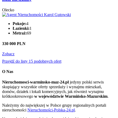
Olecko
Pokoje:
4
Łazienki:
1
Metraż:
69
330 000 PLN
Zobacz
Przejdź do listy 15 podobnych ofert
O Nas
Nieruchomosci-warminsko-maz-24.pl
jedyny polski serwis
skupiający wszystkie oferty sprzedaży i wynajmu mieszkań,
domów, działek i lokali komercyjnych, jak również wynajmu
krótkookresowego
w województwie Warmińsko-Mazurskim
.
Należymy do największej w Polsce grupy regionalnych portali
nieruchomości
Nieruchomości-Polska-24.pl
.