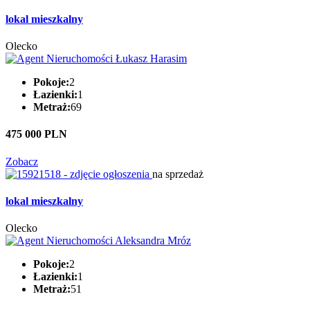
lokal mieszkalny
Olecko
Pokoje:
2
Łazienki:
1
Metraż:
69
475 000 PLN
Zobacz
na sprzedaż
lokal mieszkalny
Olecko
Pokoje:
2
Łazienki:
1
Metraż:
51