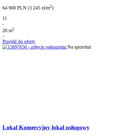
2
64 900 PLN (3 245 zł/m
)
11
-
2
20 m
-
Przejdź do oferty
Na sprzedaż
Lokal Komercyjny lokal usługowy