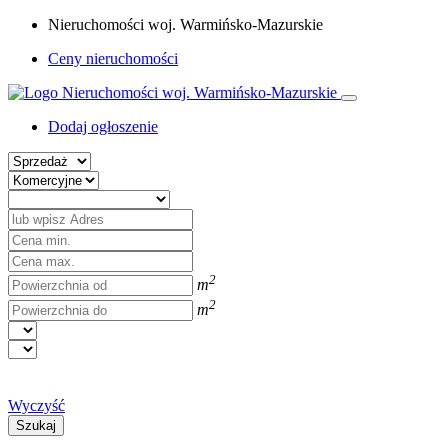
Nieruchomości woj. Warmińsko-Mazurskie
Ceny nieruchomości
Dodaj ogłoszenie
2
m
2
m
Wyczyść
Szukaj