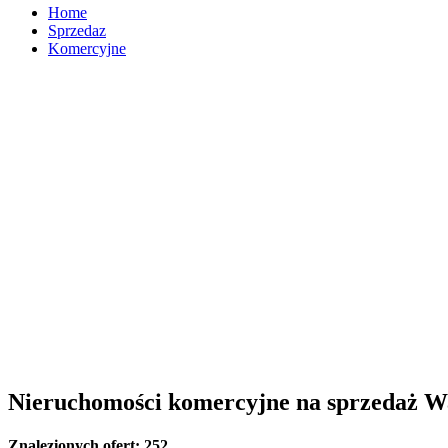
Home
Sprzedaz
Komercyjne
Nieruchomości komercyjne na sprzedaż 
Znalezionych ofert:
252