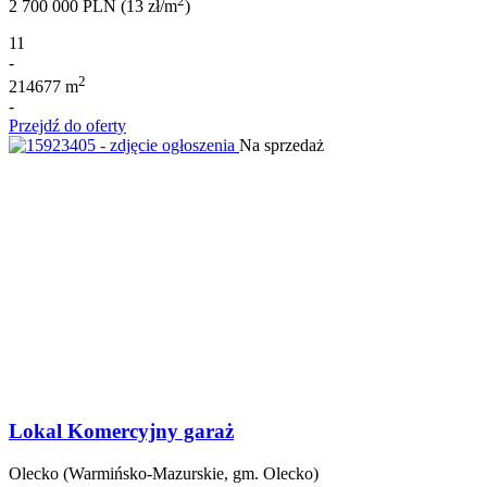
2
2 700 000 PLN (13 zł/m
)
11
-
2
214677 m
-
Przejdź do oferty
Na sprzedaż
Lokal Komercyjny garaż
Olecko (Warmińsko-Mazurskie, gm. Olecko)