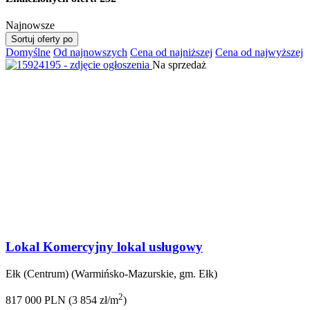
Najnowsze
Sortuj oferty po
Domyślne
Od najnowszych
Cena od najniższej
Cena od najwyższej
Na sprzedaż
Lokal Komercyjny lokal usługowy
Ełk (Centrum) (Warmińsko-Mazurskie, gm. Ełk)
2
817 000 PLN (3 854 zł/m
)