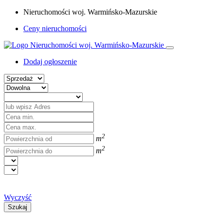
Nieruchomości woj. Warmińsko-Mazurskie
Ceny nieruchomości
Dodaj ogłoszenie
2
m
2
m
Wyczyść
Szukaj