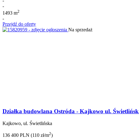
-
-
2
1493 m
-
Przejdź do oferty
Na sprzedaż
Działka budowlana Ostróda - Kajkowo ul. Świetlińs
Kajkowo, ul. Świetlińska
2
136 400 PLN (110 zł/m
)