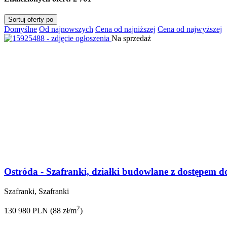
Sortuj oferty po
Domyślne
Od najnowszych
Cena od najniższej
Cena od najwyższej
Na sprzedaż
Ostróda - Szafranki, działki budowlane z dostępem do
Szafranki, Szafranki
2
130 980 PLN (88 zł/m
)