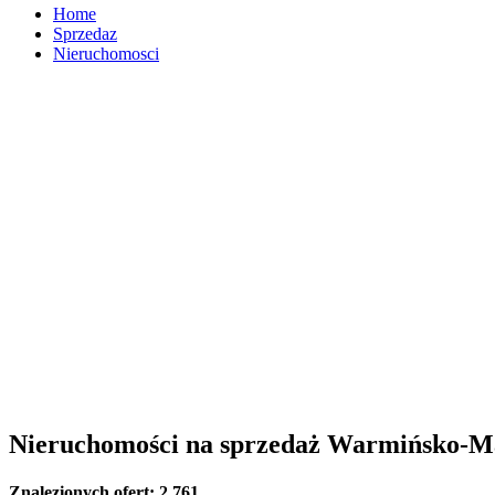
Home
Sprzedaz
Nieruchomosci
Nieruchomości na sprzedaż Warmińsko-M
Znalezionych ofert:
2 761