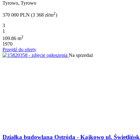
Tyrowo, Tyrowo
2
370 000 PLN (3 368 zł/m
)
3
1
2
109.86 m
1970
Przejdź do oferty
Na sprzedaż
Działka budowlana Ostróda - Kajkowo ul. Świetlińs