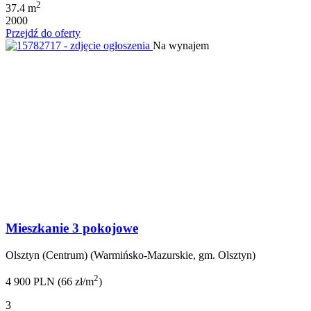
2
37.4 m
2000
Przejdź do oferty
Na wynajem
Mieszkanie 3 pokojowe
Olsztyn (Centrum) (Warmińsko-Mazurskie, gm. Olsztyn)
2
4 900 PLN (66 zł/m
)
3