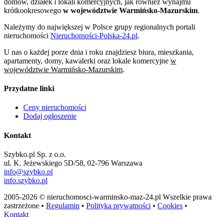
domów, działek i lokali komercyjnych, jak również wynajmu
krótkookresowego
w województwie Warmińsko-Mazurskim
.
Należymy do największej w Polsce grupy regionalnych portali
nieruchomości
Nieruchomości-Polska-24.pl
.
U nas o każdej porze dnia i roku znajdziesz biura, mieszkania,
apartamenty, domy, kawalerki oraz lokale komercyjne
w
województwie Warmińsko-Mazurskim
.
Przydatne linki
Ceny nieruchomości
Dodaj ogłoszenie
Kontakt
Szybko.pl Sp. z o.o.
ul. K. Jeżewskiego 5D/58, 02-796 Warszawa
info@szybko.pl
info.szybko.pl
2005-2026 © nieruchomosci-warminsko-maz-24.pl Wszelkie prawa
zastrzeżone •
Regulamin
•
Polityka prywatności
•
Cookies
•
Kontakt