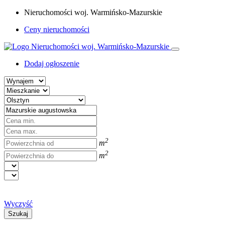
Nieruchomości woj. Warmińsko-Mazurskie
Ceny nieruchomości
Dodaj ogłoszenie
2
m
2
m
Wyczyść
Szukaj