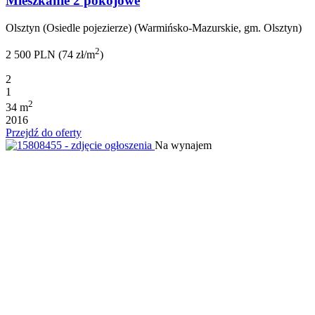
Mieszkanie 2 pokojowe
Olsztyn (Osiedle pojezierze) (Warmińsko-Mazurskie, gm. Olsztyn)
2
2 500 PLN (74 zł/m
)
2
1
2
34 m
2016
Przejdź do oferty
Na wynajem