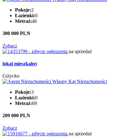
Pokoje:
2
Łazienki:
0
Metraż:
46
300 000 PLN
Zobacz
na sprzedaż
lokal mieszkalny
Giżycko
Pokoje:
3
Łazienki:
0
Metraż:
69
209 000 PLN
Zobacz
na sprzedaż